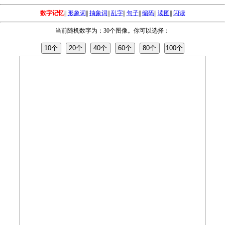
数字记忆
||
形象词
||
抽象词
||
乱字
||
句子
||
编码
||
读图
||
闪读
当前随机数字为：30个图像。你可以选择：