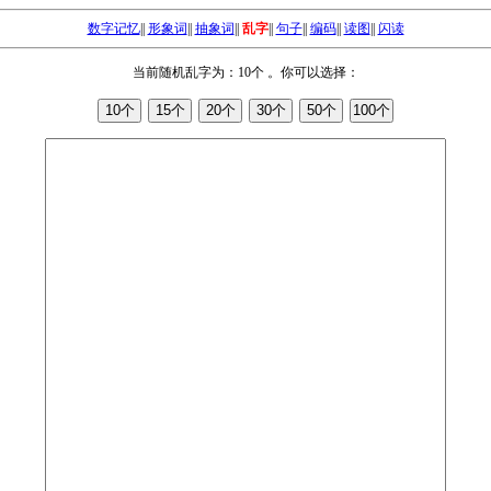
数字记忆
||
形象词
||
抽象词
||
乱字
||
句子
||
编码
||
读图
||
闪读
当前随机乱字为：10个 。你可以选择：