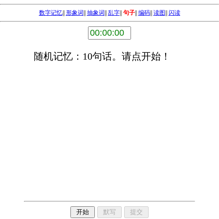
数字记忆
||
形象词
||
抽象词
||
乱字
||
句子
||
编码
||
读图
||
闪读
随机记忆：10句话。请点开始！