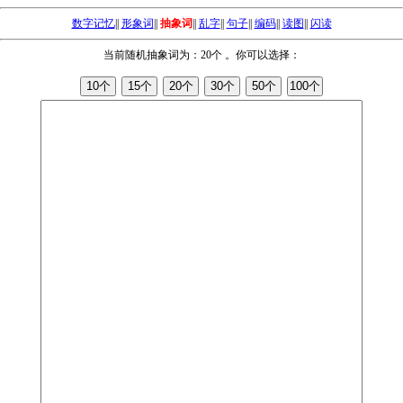
数字记忆
||
形象词
||
抽象词
||
乱字
||
句子
||
编码
||
读图
||
闪读
当前随机抽象词为：20个 。你可以选择：